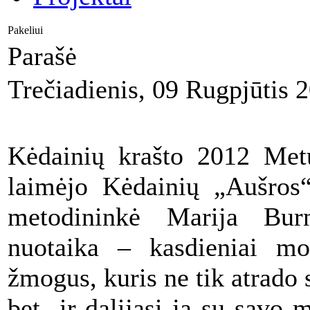
Pakeliui
Parašė
Trečiadienis, 09 Rugpjūtis 
Kėdainių krašto 2012 Metų
laimėjo Kėdainių „Aušros“
metodininkė Marija Bur
nuotaika – kasdieniai mo
žmogus, kuris ne tik atrad
bet ir dalijasi ja su savo