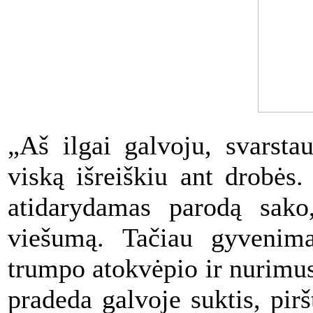
„Aš ilgai galvoju, svarsta
viską išreiškiu ant drobės
atidarydamas parodą sako,
viešumą. Tačiau gyvenima
trumpo atokvėpio ir nurimu
pradeda galvoje suktis, pirš